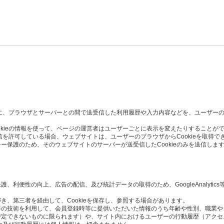
た時に、ブラウザとサーバーとの間で送受信した利用履歴や入力内容などを、ユーザー
okieの情報を使って、ページの運営者はユーザーごとに表示を変えたりすることが
受信を許可している場合、ウェブサイトは、ユーザーのブラウザからCookieを取得で
ー保護のため、そのウェブサイトのサーバーが送受信したCookieのみを送信しま
利便性の向上、広告の配信、及び統計データの取得のため、GoogleAnalytics
き、第三者を経由して、Cookieを保存し、参照する場合があります。
Script等の技術を利用して、会員登録時等に提供いただいた情報のうち年齢や性別、職
定できないものに限られます）や、サイト内におけるユーザーの行動履歴（アクセ