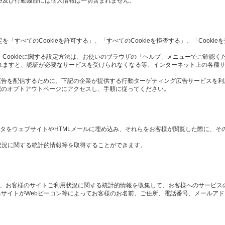
ie及び行動履歴には個人情報は一切含まれません。
定を「すべてのCookieを許可する」、「すべてのCookieを拒否する」、「Cook
 Cookieに関する設定方法は、お使いのブラウザの「ヘルプ」メニューでご確認く
択されますと、認証が必要なサービスを受けられなくなる等、インターネット上の各種
広告を配信するために、下記の企業が提供する行動ターゲティング広告サービスを利
記のオプトアウトページにアクセスし、手順に従ってください。
や画像データをウェブサイトやHTMLメールに埋め込み、それらをお客様が閲覧した際に、
状況に関する統計的情報等を取得することができます。
や、お客様のサイトご利用状況に関する統計的情報を収集して、お客様へのサービス
サイトがWebビーコン等によってお客様のお名前、ご住所、電話番号、メールア